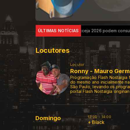
d no Brasil
Candidatos do Encceja 2026 podem consultar o ca
ÚLTIMAS NOTÍCIAS
Locutores
Locutor
Ronny - Mauro Ger
Programação Flash Nostalgia 
do mesmo ano inicialmente n
São Paulo, levando os progra
portal Flash Nostalgia origin
12:00 - 14:00
Domingo
+ Black