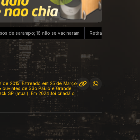
 sarampo; 16 não se vacinaram
Retiradas da poupança superam
s de 2015. Estreado em 25 de Março
e ouvintes de São Paulo e Grande
k SP (atual). Em 2024 foi criada o